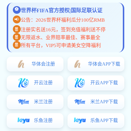
下载APP
马竞本赛季西甲失球44个创西蒙尼执教
以来联赛新纪录
2026-06-23 03:47
阅读 44 次