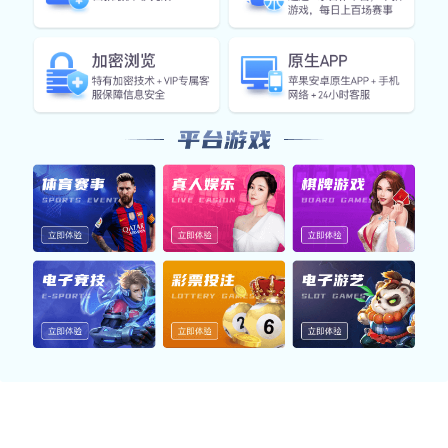
态。
此外，某些新加盟球员尚未完全融入体系，这也加剧了球队
整体协作的不流畅。在重要比赛中，由于经验不足，新人的
失误往往会导致致命失分，使得全队面临更大的压力。
因此，在评估本赛季失球纪录时，有必要考虑到阵容深度以
及伤病对于团队整体表现造成的影响。这些因素无疑是导致
马竞后防不稳的重要原因之一。
3、战术安排与应对策略
西蒙尼在战术安排上历来非常灵活，但随之而来的也是更多
的不确定性。本赛季，他尝试过几种不同打法，希望通过增
强进攻来弥补防线上的不足。然而，这种冒险策略并未如
愿，而是让后场承受了更多压力。