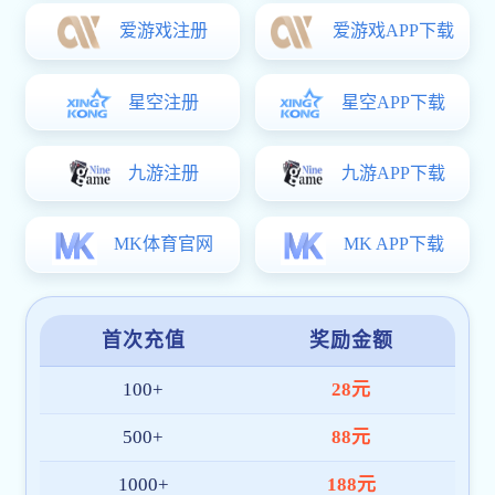
首页
体育热点
正文
在最近的一场关键比赛中，吴前的表现引起了广泛争议。他
作为球队的核心球员，却在生死战中只出场了五分钟，这让
不少球迷和媒体感到困惑。究竟是什么原因导致他如此短暂
的上场时间？而他的师傅又在这段时间内做了哪些工作？本
文将从四个方面进行深入探讨，包括吴前的比赛状态分析、
球队战略调整、师傅的指导作用以及未来的发展方向，以期
对这一事件有更全面的理解和分析。
1、吴前的比赛状态分析
作为一名顶尖篮球运动员，吴前在赛季初期展现出了极佳的
竞技状态。然而，在关键比赛中的短暂出场时间无疑引发了
外界对于他当前状态的质疑。许多专家认为，可能是由于伤
病或心理因素影响了他的比赛发挥。虽然没有明确的信息披