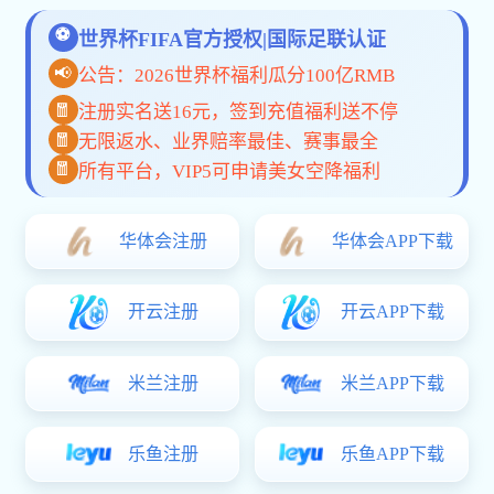
下载APP
吴前生死战表现平平仅出场五分钟师傅
究竟在做什么工作
2026-07-05 01:50
阅读 48 次