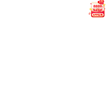
总结：
综上所述，在如今这个竞争激烈且瞬息万变的体育世界里，
每位运动员都面临着巨大的压力与挑战。尤其是在关键赛事
中，如此短暂出场时间，无疑会引发广泛讨论。但无论如
何，我们应该相信，通过不断努力与调整，无论是Wu Qian
还是整个团队，都能迎来更好的明天。
未来仍然充满希望，只要所有人齐心协力，共同面对困难，
就一定能够取得理想中的成绩。而这一切，都源自于对于篮
球本身热爱的坚持与追求，也必将在成长道路上留下浓墨重
彩的一笔。
分享到：