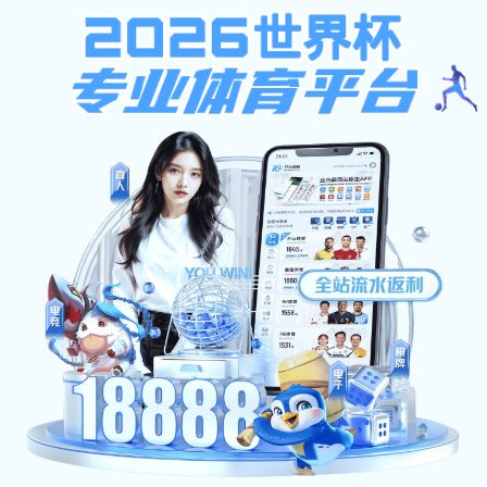
注册入口
熊猫体育官网
· 体育观看更
便捷
连接你的赛事视野，打造球迷专属的数字主场。
熊猫体育
官网网页版
提供多终端支持、高清视频、 实时比分与赛事
推荐，让你随时随地畅享体育内容。
网页端入口