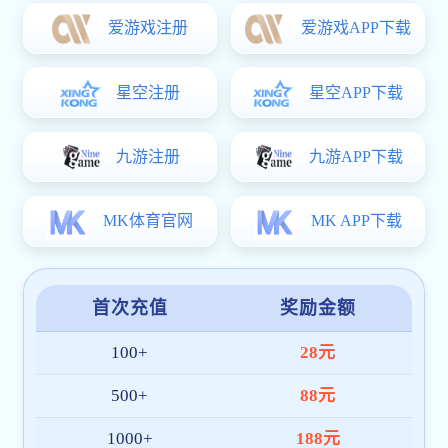
首页
体育热点
正文
近期，英媒报道称利物浦足球俱乐部虽然拥有十位英超冠军
球员，但在赛场上的表现却如同一支新手球队。这一现象引
起了广泛关注和讨论。尽管球队的阵容中有多名经验丰富的
球员，他们似乎无法将这种经验转化为实际的比赛胜利。本
文将从多个角度分析这一问题，从战术执行、心理状态、团
队合作以及管理层决策四个方面探讨利物浦当前所面临的困
境，并结合媒体报道进行总结，试图揭示这支历史悠久的俱
乐部为何在关键时刻显得如此脆弱。
1、战术执行力不足
首先，战术执行力不足是导致利物浦表现不佳的重要原因之
一。尽管教练组制定了详尽的战术方案，但球员们在比赛中
难以完全落实这些计划。许多关键时刻，球员们对战术指令