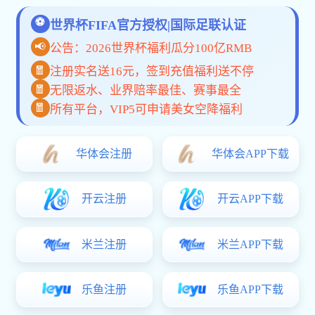
下载APP
英媒称利物浦虽有十位英超冠军球员却
表现如新手球队
2026-06-28 01:47
阅读 45 次