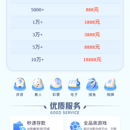
的理解和应用出现偏差，使得原本有效的策略变得不起作
用。
其次，在面对强敌时，球队往往缺乏应变能力。在比赛过程
中，一旦局势发生变化，例如落后或者遭遇对手反击，球员
们常常显得无所适从。他们未能及时调整自己的位置和角
色，这种情况使得球队在关键时刻失去了赢得比赛的机会。
最后，过于依赖个人能力也是导致战术执行力不足的一大隐
患。一些明星球员在比赛中往往倾向于单打独斗，而非配合
队友进行整体进攻。这样的行为不仅降低了整个球队的协作
效率，还让对手抓住了防守漏洞，加剧了失误风险。
2、心理状态影响表现
其次，心理状态也是影响利物浦表现的重要因素。在经历了
一段时间的不佳表现后，球队内部可能出现了焦虑和紧张情