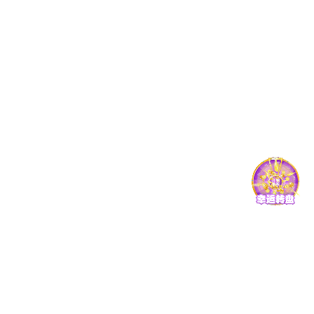
特制徽章在激励球员方面发挥着重要作用。在紧张激烈的比
赛氛围中，每一个小细节都可能影响到选手们的表现。佩戴
这样具有特殊意义的徽章，可以让亚马尔杜埃等人在场上保
持高度专注，从而更好地应对各种挑战。
此外，当他们看到自己胸前闪耀着独特标识时，会想起自己
为之付出的努力和牺牲，这种内心深处涌动起来的不屈精神
无疑会成为推动他们奋勇向前的一股强大动力。在关键时
刻，他们会更加坚定自己的信念，为胜利而战斗。
更重要的是，通过这样的形式，教练组也能够有效地鼓舞队
伍士气。当球队整体状态不佳或遇到困难时，这些独特性质
的小物件便能成为唤醒大家斗志的重要工具，使得球队迅速
恢复活力，共同面对挑战。
4、国际舞台的重要意义